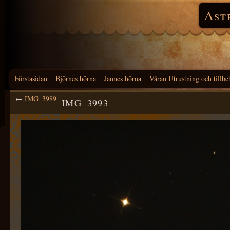
Ast
Förstasidan
Björnes hörna
Jannes hörna
Våran Utrustning och tillbe
←
IMG_3989
IMG_3993