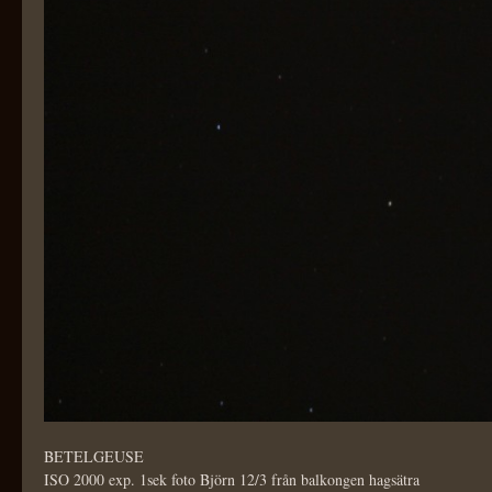
BETELGEUSE
ISO 2000 exp. 1sek foto Björn 12/3 från balkongen hagsätra