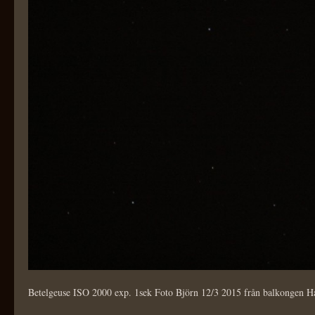
Betelgeuse ISO 2000 exp. 1sek Foto Björn 12/3 2015 från balkongen H