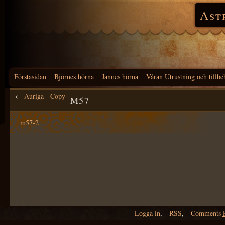
Ast
Förstasidan
Björnes hörna
Jannes hörna
Våran Utrustning och tillbe
←
Auriga - Copy
M57
m57-2
Logga in
,
RSS
,
Comments