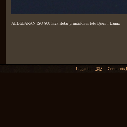
ALDEBARAN ISO 800 5sek slutar primärfokus foto Björn i Länna
Logga in
,
RSS
,
Comments