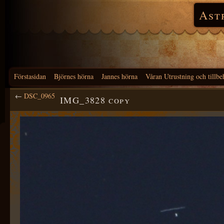
Ast
Förstasidan
Björnes hörna
Jannes hörna
Våran Utrustning och tillbe
←
DSC_0965
IMG_3828 copy