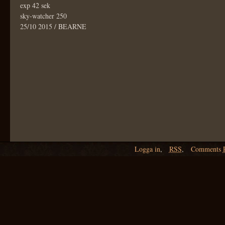
exp 42 sek
sky-watcher 250
25/10 2015 / BEARNE
Logga in
,
RSS
,
Comments