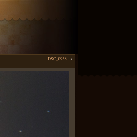
DSC_0958
→