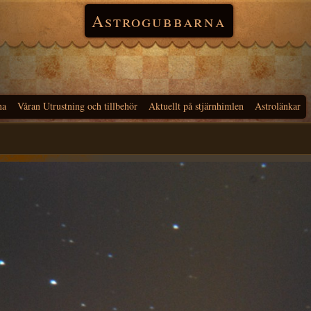
Astrogubbarna
na
Våran Utrustning och tillbehör
Aktuellt på stjärnhimlen
Astrolänkar