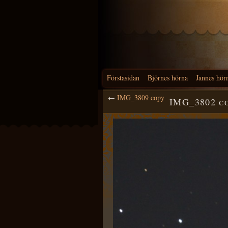
Förstasidan
Björnes hörna
Jannes hör
←
IMG_3809 copy
IMG_3802 c