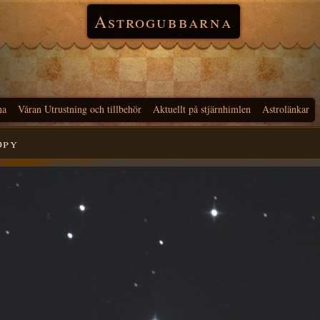
Astrogubbarna
na
Våran Utrustning och tillbehör
Aktuellt på stjärnhimlen
Astrolänkar
opy