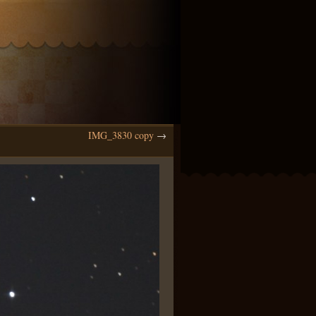
IMG_3830 copy
→